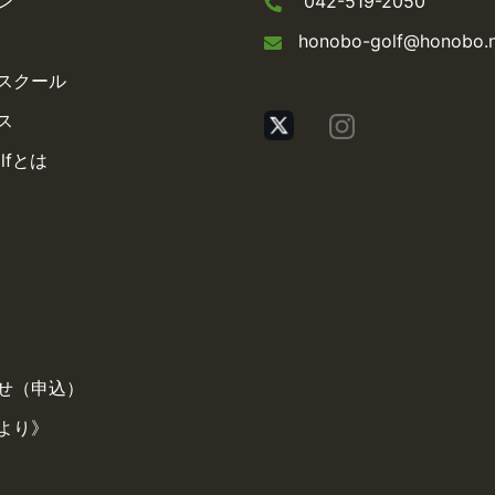
ン
042-519-2050
honobo-golf@honobo.
スクール
ス
olfとは
せ（申込）
より》