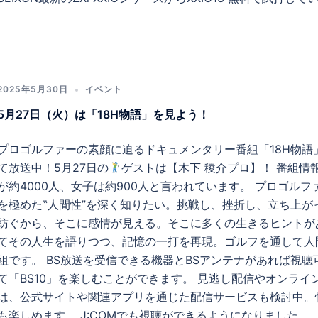
2025年5月30日
イベント
5月27日（火）は「18H物語」を見よう！
プロゴルファーの素顔に迫るドキュメンタリー番組「18H物語」が
て放送中！5月27日の
ゲストは【木下 稜介プロ】！ 番組情報 
が約4000人、女子は約900人と言われています。 プロゴル
を極めた‟人間性”を深く知りたい。挑戦し、挫折し、立ち上が
紡ぐから、そこに感情が見える。そこに多くの生きるヒントが
てその人生を語りつつ、記憶の一打を再現。ゴルフを通して人
組です。 BS放送を受信できる機器とBSアンテナがあれば視聴
て「BS10」を楽しむことができます。 見逃し配信やオンラ
は、公式サイトや関連アプリを通じた配信サービスも検討中。
も楽しめます。 J:COMでも視聴ができるようになりました