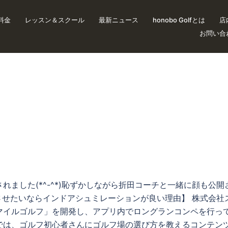
料金
レッスン＆スクール
最新ニュース
honobo Golfとは
店
お問い合
ました(*^-^*)恥ずかしながら折田コーチと一緒に顔も公開
を上達させたいならインドアシュミレーションが良い理由】 株式
マイルゴルフ」を開発し、アプリ内でロングランコンペを行っ
」では、ゴルフ初心者さんにゴルフ場の選び方を教えるコンテン