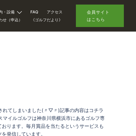
内・設備
FAQ
アクセス
会員サイト
はこちら
わせ（申込）
《ゴルフだより》
されてしまいました(〃▽〃)記事の内容はコチラ
会社スマイルゴルフは神奈川県横浜市にあるゴルフ専
ております。毎月賞品を当たるというサービスも
ツを発信しています。