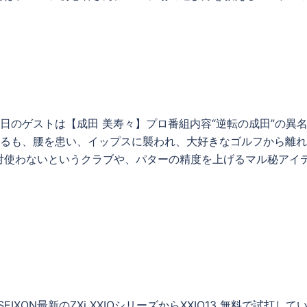
7月1日のゲストは【成田 美寿々】プロ番組内容“逆転の成田”の
するも、腰を患い、イップスに襲われ、大好きなゴルフから離
使わないというクラブや、パターの精度を上げるマル秘アイテ
SEIXON最新のZXi XXIOシリーズからXXIO13 無料で試