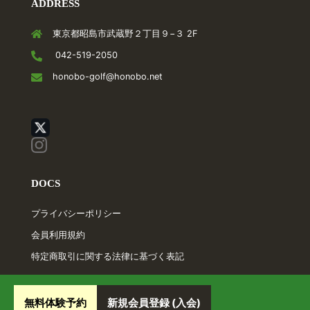
ADDRESS
東京都昭島市武蔵野２丁目９−３ 2F
042-519-2050
honobo-golf@honobo.net
DOCS
プライバシーポリシー
会員利用規約
特定商取引に関する法律に基づく表記
無料体験予約
新規会員登録 (入会)
© 2026 honobo Golf