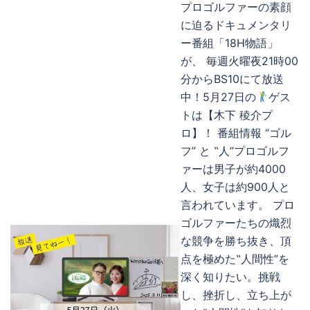
プロゴルファーの素顔
に迫るドキュメンタリ
ー番組「18H物語」
が、 毎週火曜夜21時00
分からBS10にて放送
中！5月27日の
ゲス
トは【木下 稜介プ
ロ】！ 番組情報 “ゴル
フ” と ‟人”プロゴルフ
ァーは男子が約4000
人、女子は約900人と
言われています。 プロ
ゴルファーたちの熾烈
な競争を勝ち抜き、頂
点を極めた‟人間性”を
深く知りたい。挑戦
し、挫折し、立ち上が