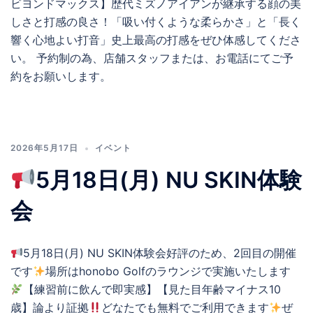
ビヨンドマックス】歴代ミズノアイアンが継承する顔の美
しさと打感の良さ！「吸い付くような柔らかさ」と「長く
響く心地よい打音」史上最高の打感をぜひ体感してくださ
い。 予約制の為、店舗スタッフまたは、お電話にてご予
約をお願いします。
2026年5月17日
イベント
5月18日(月) NU SKIN体験
会
5月18日(月) NU SKIN体験会好評のため、2回目の開催
です
場所はhonobo Golfのラウンジで実施いたします
【練習前に飲んで即実感】【見た目年齢マイナス10
歳】論より証拠
どなたでも無料でご利用できます
ぜ