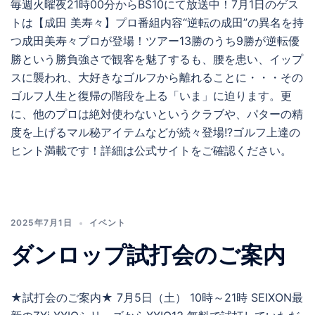
毎週火曜夜21時00分からBS10にて放送中！7月1日のゲス
トは【成田 美寿々】プロ番組内容“逆転の成田”の異名を持
つ成田美寿々プロが登場！ツアー13勝のうち9勝が逆転優
勝という勝負強さで観客を魅了するも、腰を患い、イップ
スに襲われ、大好きなゴルフから離れることに・・・その
ゴルフ人生と復帰の階段を上る「いま」に迫ります。更
に、他のプロは絶対使わないというクラブや、パターの精
度を上げるマル秘アイテムなどが続々登場!?ゴルフ上達の
ヒント満載です！詳細は公式サイトをご確認ください。
2025年7月1日
イベント
ダンロップ試打会のご案内
★試打会のご案内★ 7月5日（土） 10時～21時 SEIXON最