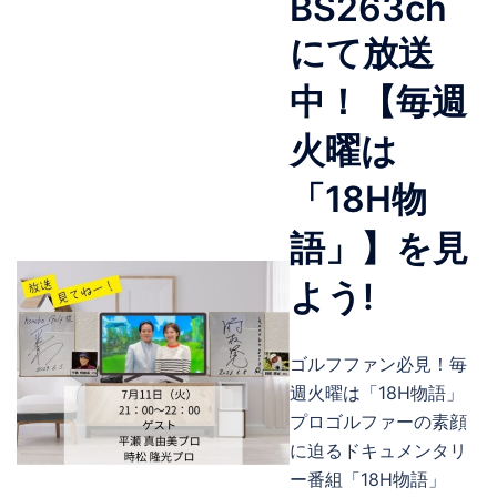
BS263ch
にて放送
中！
【毎週
火曜は
「18H物
語」】
を見
よう!
ゴルフファン必見！毎
週火曜は「18H物語」
プロゴルファーの素顔
に迫るドキュメンタリ
ー番組「18H物語」