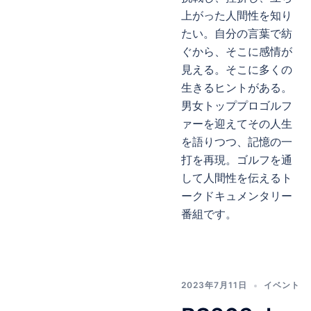
上がった人間性を知り
たい。自分の言葉で紡
ぐから、そこに感情が
見える。そこに多くの
生きるヒントがある。
男女トッププロゴルフ
ァーを迎えてその人生
を語りつつ、記憶の一
打を再現。ゴルフを通
して人間性を伝えるト
ークドキュメンタリー
番組です。
2023年7月11日
イベント