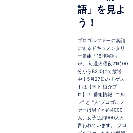
語」を見よ
う！
プロゴルファーの素顔
に迫るドキュメンタリ
ー番組「18H物語」
が、 毎週火曜夜21時00
分からBS10にて放送
中！5月27日の
ゲス
トは【木下 稜介プ
ロ】！ 番組情報 “ゴル
フ” と ‟人”プロゴルフ
ァーは男子が約4000
人、女子は約900人と
言われています。 プロ