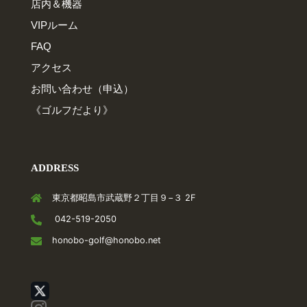
店内＆機器
VIPルーム
FAQ
アクセス
お問い合わせ（申込）
《ゴルフだより》
ADDRESS
東京都昭島市武蔵野２丁目９−３ 2F
042-519-2050
honobo-golf@honobo.net