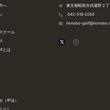
方へ
東京都昭島市武蔵野２丁目
ン
042-519-2050
honobo-golf@honobo.
スクール
ス
olfとは
せ（申込）
より》