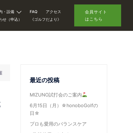
内・設備
FAQ
アクセス
会員サイト
はこちら
わせ（申込）
《ゴルフだより》
催
最近の投稿
MIZUNO試打会のご案内
試
6月15日（月）☆honoboGolfの
日☆
プロも愛用のバランスケア