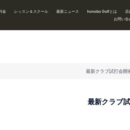
料金
レッスン＆スクール
最新ニュース
honobo Golfとは
店
お問い合
店主催 最新クラブ試打会開
新クラブ