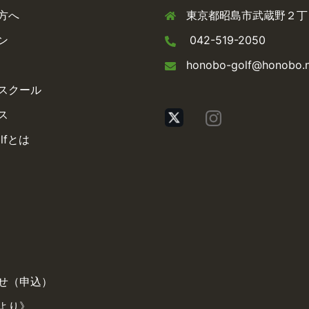
方へ
東京都昭島市武蔵野２丁目
ン
042-519-2050
honobo-golf@honobo.
スクール
ス
olfとは
せ（申込）
より》