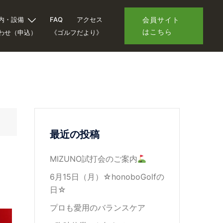
内・設備
FAQ
アクセス
会員サイト
はこちら
わせ（申込）
《ゴルフだより》
最近の投稿
MIZUNO試打会のご案内
6月15日（月）☆honoboGolfの
日☆
プロも愛用のバランスケア